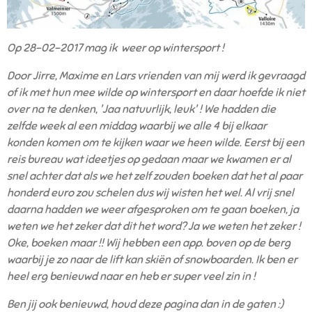
Op 28-02-2017 mag ik weer op wintersport !
Door Jirre, Maxime en Lars vrienden van mij werd ik gevraagd
of ik met hun mee wilde op wintersport en daar hoefde ik niet
over na te denken, 'Jaa natuurlijk, leuk' ! We hadden die
zelfde week al een middag waarbij we alle 4 bij elkaar
konden komen om te kijken waar we heen wilde. Eerst bij een
reis bureau wat ideetjes op gedaan maar we kwamen er al
snel achter dat als we het zelf zouden boeken dat het al paar
honderd euro zou schelen dus wij wisten het wel. Al vrij snel
daarna hadden we weer afgesproken om te gaan boeken, ja
weten we het zeker dat dit het word? Ja we weten het zeker !
Oke, boeken maar !! Wij hebben een app. boven op de berg
waarbij je zo naar de lift kan skiën of snowboarden. Ik ben er
heel erg benieuwd naar en heb er super veel zin in !
Ben jij ook benieuwd, houd deze pagina dan in de gaten :)