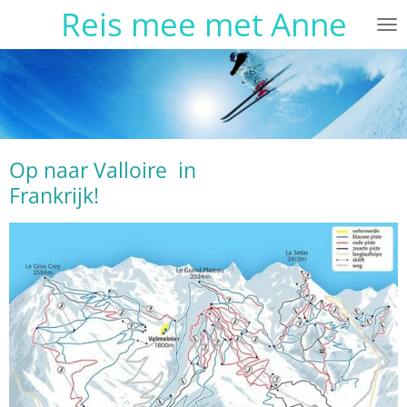
Reis mee met Anne
Ga
direct
naar
de
hoofdinhoud
Op naar Valloire in
Frankrijk!