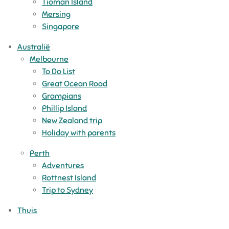
Tioman Island
Mersing
Singapore
Australië
Melbourne
To Do List
Great Ocean Road
Grampians
Phillip Island
New Zealand trip
Holiday with parents
Perth
Adventures
Rottnest Island
Trip to Sydney
Thuis