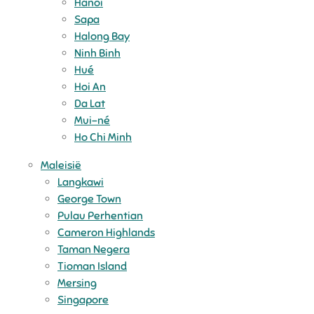
Hanoi
Sapa
Halong Bay
Ninh Binh
Hué
Hoi An
Da Lat
Mui-né
Ho Chi Minh
Maleisië
Langkawi
George Town
Pulau Perhentian
Cameron Highlands
Taman Negera
Tioman Island
Mersing
Singapore