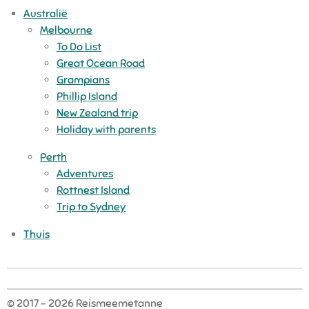
Australië
Melbourne
To Do List
Great Ocean Road
Grampians
Phillip Island
New Zealand trip
Holiday with parents
Perth
Adventures
Rottnest Island
Trip to Sydney
Thuis
© 2017 - 2026 Reismeemetanne