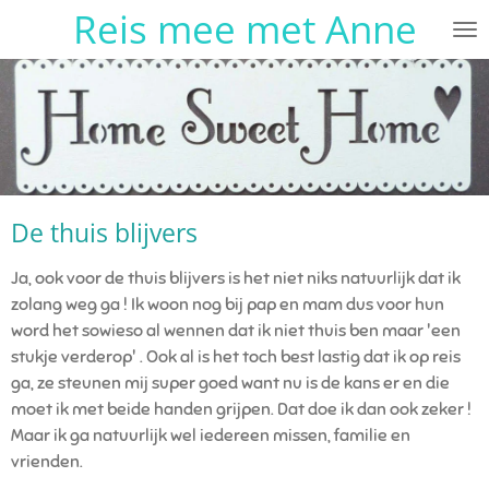
Reis mee met Anne
Ga
direct
naar
de
hoofdinhoud
De thuis blijvers
Ja, ook voor de thuis blijvers is het niet niks natuurlijk dat ik
zolang weg ga ! Ik woon nog bij pap en mam dus voor hun
word het sowieso al wennen dat ik niet thuis ben maar 'een
stukje verderop' . Ook al is het toch best lastig dat ik op reis
ga, ze steunen mij super goed want nu is de kans er en die
moet ik met beide handen grijpen. Dat doe ik dan ook zeker !
Maar ik ga natuurlijk wel iedereen missen, familie en
vrienden.