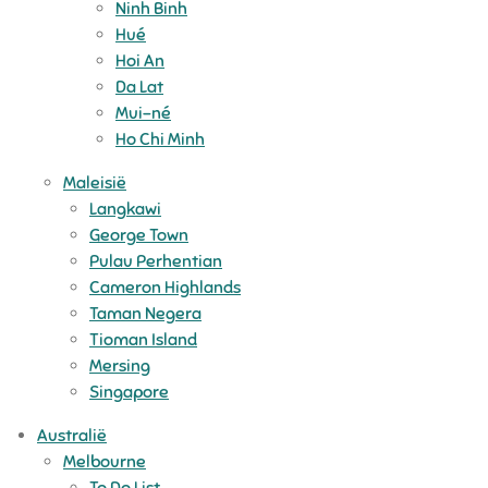
Ninh Binh
Hué
Hoi An
Da Lat
Mui-né
Ho Chi Minh
Maleisië
Langkawi
George Town
Pulau Perhentian
Cameron Highlands
Taman Negera
Tioman Island
Mersing
Singapore
Australië
Melbourne
To Do List