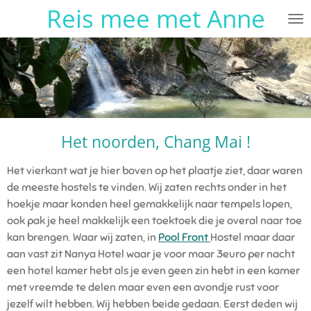
Reis mee met Anne
Ga
direct
naar
de
hoofdinhoud
Het noorden, Chang Mai !
Het vierkant wat je hier boven op het plaatje ziet, daar waren
de meeste hostels te vinden. Wij zaten rechts onder in het
hoekje maar konden heel gemakkelijk naar tempels lopen,
ook pak je heel makkelijk een toektoek die je overal naar toe
kan brengen. Waar wij zaten, in
Pool Front
Hostel maar daar
aan vast zit Nanya Hotel waar je voor maar 3euro per nacht
een hotel kamer hebt als je even geen zin hebt in een kamer
met vreemde te delen maar even een avondje rust voor
jezelf wilt hebben. Wij hebben beide gedaan. Eerst deden wij