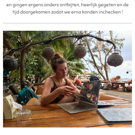
en gingen ergens anders ontbijten, heerlijk gegeten en de
tijd doorgekomen zodat we erna konden inchecken !