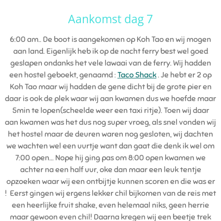
Aankomst dag 7
6:00 am.. De boot is aangekomen op Koh Tao en wij mogen
aan land. Eigenlijk heb ik op de nacht ferry best wel goed
geslapen ondanks het vele lawaai van de ferry. Wij hadden
een hostel geboekt, genaamd :
Taco Shack
. Je hebt er 2 op
Koh Tao maar wij hadden de gene dicht bij de grote pier en
daar is ook de plek waar wij aan kwamen dus we hoefde maar
5min te lopen(scheelde weer een taxi ritje). Toen wij daar
aan kwamen was het dus nog super vroeg, als snel vonden wij
het hostel maar de deuren waren nog gesloten, wij dachten
we wachten wel een uurtje want dan gaat die denk ik wel om
7:00 open... Nope hij ging pas om 8:00 open kwamen we
achter na een half uur, oke dan maar een leuk tentje
opzoeken waar wij een ontbijtje kunnen scoren en die was er
! Eerst gingen wij ergens lekker chil bijkomen van de reis met
een heerlijke fruit shake, even helemaal niks, geen herrie
maar gewoon even chil! Daarna kregen wij een beetje trek