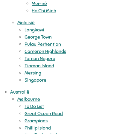
Mui-né
Ho Chi Minh
Maleisië
Langkawi
George Town
Pulau Perhentian
Cameron Highlands
Taman Negera
Tioman Island
Mersing
Singapore
Australië
Melbourne
To Do List
Great Ocean Road
Grampians
Phillip Island