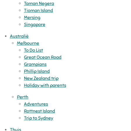
Taman Negera
Tioman Island
Mersing
Singapore
Australië
Melbourne
To Do List
Great Ocean Road
Grampians
Phillip Island
New Zealand trip
Holiday with parents
Perth
Adventures
Rottnest Island
Trip to Sydney
Thuis