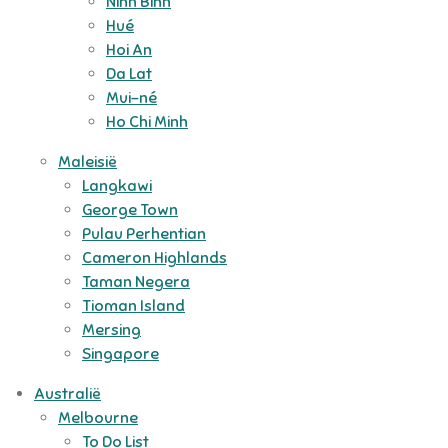
Ninh Binh
Hué
Hoi An
Da Lat
Mui-né
Ho Chi Minh
Maleisië
Langkawi
George Town
Pulau Perhentian
Cameron Highlands
Taman Negera
Tioman Island
Mersing
Singapore
Australië
Melbourne
To Do List