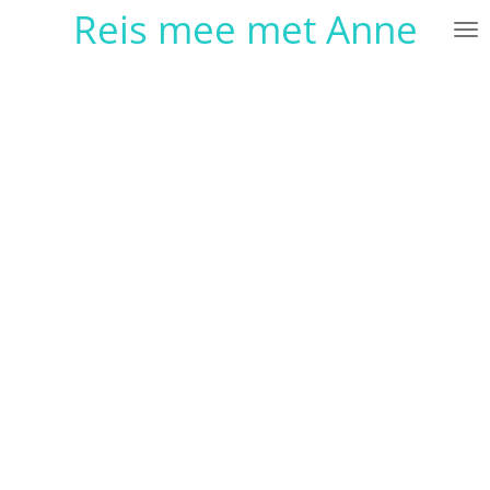
Reis mee met Anne
Ga
direct
naar
de
hoofdinhoud